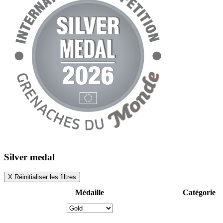
Silver medal
X
Réinitialiser les filtres
Médaille
Catégorie