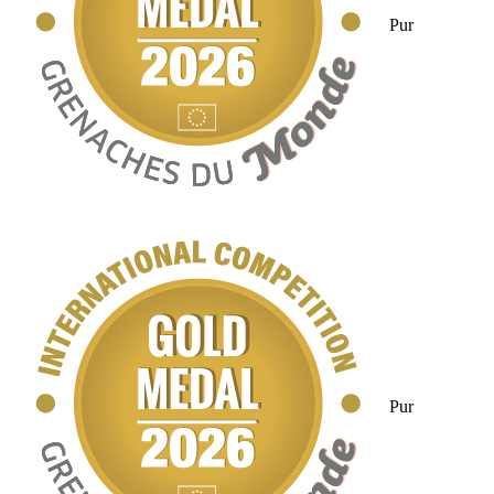
Pur
Pur